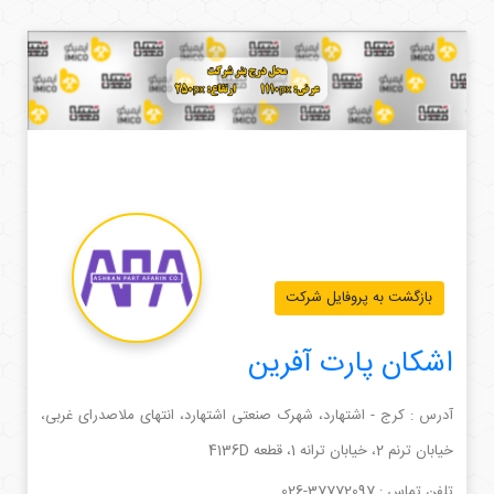
بازگشت به پروفایل شرکت
اشکان پارت آفرین
آدرس : كرج - اشتهارد، شهرک صنعتی اشتهارد، انتهای ملاصدرای غربی،
خیابان ترنم 2، خیابان ترانه 1، قطعه 4136D
تلفن تماس :
026-37772097