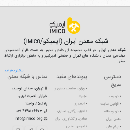
شبکه معدن ایران (ایمیکو/
)
IMICO
شبکه معدن ایران
، در قالب مجموعه ای دانش محور، به همت فارغ­ التحصیلان
مهندسی معدن دانشگاه ­های تهران و صنعتی امیرکبیر و به منظور برقراری ارتباط
موثر ...
بیشتر بخوانید
دسترسی
پیوندهای مفید
تماس با شبکه معدن
سریع
تهران، میدان توحید،
وزارت صنعت، معدن و
خیابان نصرت غربی،
تجارت
درباره ما
پلاک15، واحد1
ایمیدرو
قوانین سایت
021-44952661-3
اتاق بازرگانی، صنایع،
درباره خانه
info@imico.org
معادن، و کشاورزی ایران
معدن ایران
انجمن صنفی
پیام های