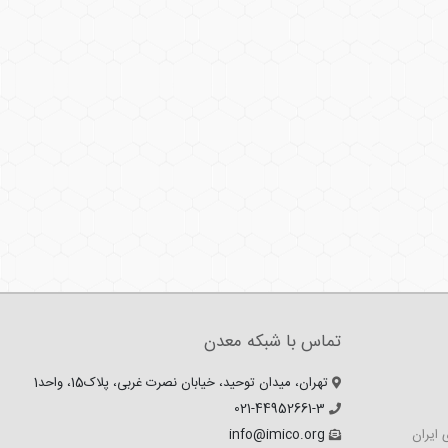
تماس با شبکه معدن
تهران، میدان توحید، خیابان نصرت غربی، پلاک15، واحد1
021-44952661-3
 ایران
info@imico.org