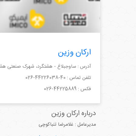
ارکان وزین
آدرس : ساوجبلاغ - هشتگرد، شهرک صنعتی هشتگ
تلفن تماس :
026-44226038-40
فکس :
026-44225889
درباره ارکان وزین
مدیرعامل : غلامرضا تنباکوچی