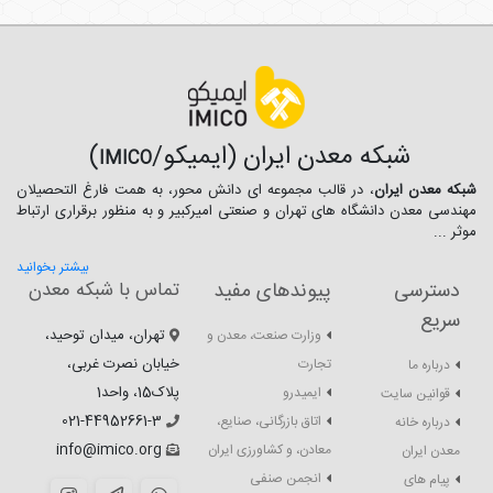
شبکه معدن ایران (ایمیکو/
)
IMICO
شبکه معدن ایران
، در قالب مجموعه ای دانش محور، به همت فارغ­ التحصیلان
مهندسی معدن دانشگاه ­های تهران و صنعتی امیرکبیر و به منظور برقراری ارتباط
موثر ...
بیشتر بخوانید
دسترسی
پیوندهای مفید
تماس با شبکه معدن
سریع
تهران، میدان توحید،
وزارت صنعت، معدن و
خیابان نصرت غربی،
تجارت
درباره ما
پلاک15، واحد1
ایمیدرو
قوانین سایت
021-44952661-3
اتاق بازرگانی، صنایع،
درباره خانه
info@imico.org
معادن، و کشاورزی ایران
معدن ایران
انجمن صنفی
پیام های