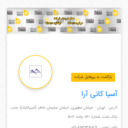
بازگشت به پروفایل شرکت
آسیا کانی آرا
آدرس : تهران - خیابان مطهری، خیابان سلیمان خاطر (امیراتابک)، جنب
بانک ملت، شماره 130، واحد 502
تلفن تماس :
021-88313818-9