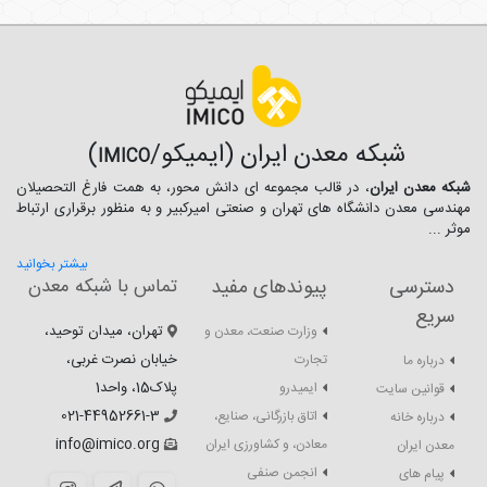
شبکه معدن ایران (ایمیکو/
)
IMICO
شبکه معدن ایران
، در قالب مجموعه ای دانش محور، به همت فارغ­ التحصیلان
مهندسی معدن دانشگاه ­های تهران و صنعتی امیرکبیر و به منظور برقراری ارتباط
موثر ...
بیشتر بخوانید
دسترسی
پیوندهای مفید
تماس با شبکه معدن
سریع
تهران، میدان توحید،
وزارت صنعت، معدن و
خیابان نصرت غربی،
تجارت
درباره ما
پلاک15، واحد1
ایمیدرو
قوانین سایت
021-44952661-3
اتاق بازرگانی، صنایع،
درباره خانه
info@imico.org
معادن، و کشاورزی ایران
معدن ایران
انجمن صنفی
پیام های