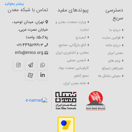
بیشتر بخوانید
دسترسی
پیوندهای مفید
تماس با شبکه معدن
سریع
تهران، میدان توحید،
وزارت صنعت، معدن و
خیابان نصرت غربی،
تجارت
درباره ما
پلاک15، واحد1
ایمیدرو
قوانین سایت
021-44952661-3
اتاق بازرگانی، صنایع،
درباره خانه
info@imico.org
معادن، و کشاورزی ایران
معدن ایران
انجمن صنفی
پیام های
کارفرمایی صنعت مواد
همراهان ایمیکو
نسوز کشور
معرفی تشکل ها
خانه معدن ایران