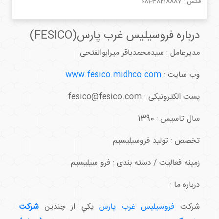
فکس :
081-38218887
درباره فروسیلیس غرب پارس(FESICO)
مدیرعامل : سیدمحمدباقر میرابوالفتحی
وب سایت :
www.fesico.midhco.com
پست الکترونیکی : fesico@fesico.com
سال تاسیس : 1390
تخصص : تولید فروسیلیسیم
زمینه فعالیت / دسته بندی : فرو سیلیسیم
درباره ما :
شركت
فروسيليس غرب پارس
يكي از چندين
شركت