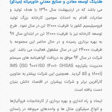
هلدينگ توسعه معادن و صنايع معدني خاورميانه (ميدكو)
می باشد که در ارديبهشت سال 1390 با هدف تولید و
صادرات اقدام به احداث سومین کارخانه بزرگ تولید
فروسیلیسیم کشور با ظرفیت 12000 تن در سال نمود. طرح
توسعه كارخانه نيز با ظرفيت 12000 تن در ابتدای سال 97
به بهره برداری رسیده و در حال حاضر این مجموعه با
ظرفیت 24000 تن در سال مشغول فعالیت می باشد. این
شرکت در سال 94 موفق به دریافت گواهینامه های سیستم
مدیریت یکپارچه IMS (ISO 9001-ISO 14001- OHSAS
18001) و 5­S گردید. همچنین این شرکت پیشتر به عناوین
کارآفرین برتر و شرکت پیشران در اقتصاد دانش بنیان
دست یافته است.
ایجاد و راه اندازی و بهره برداری از کارخانجات فروآلیاژها
و انواع سیلیکون متال ها و واحدهای مربوطه در راستای