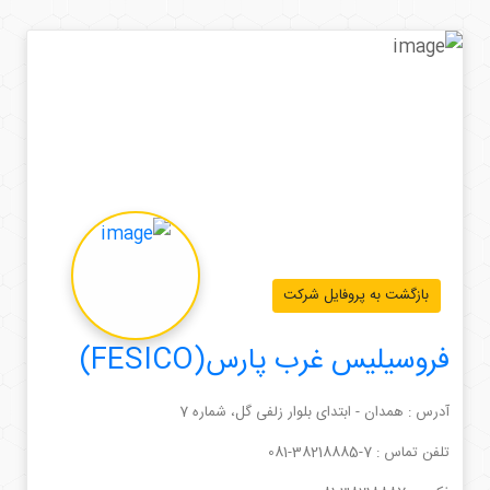
بازگشت به پروفایل شرکت
فروسیلیس غرب پارس(FESICO)
آدرس : همدان - ابتدای بلوار زلفی گل، شماره 7
تلفن تماس :
081-38218885-7