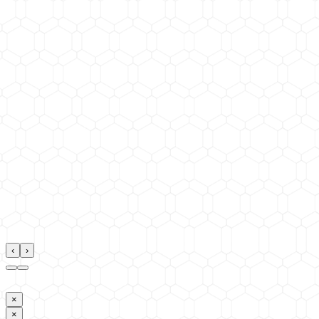
‹
›
×
×