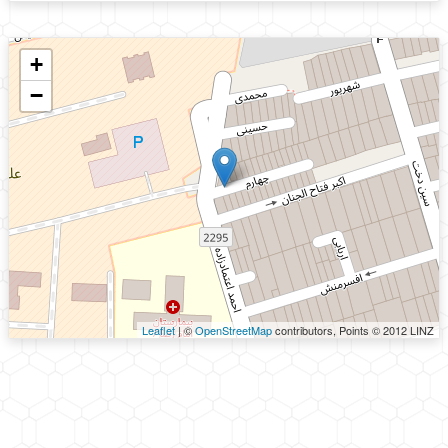
+
−
Leaflet
| ©
OpenStreetMap
contributors, Points © 2012 LINZ