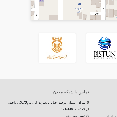
تماس با شبکه معدن
تهران، میدان توحید، خیابان نصرت غربی، پلاک15، واحد1
021-44952661-3
زی ایران
info@imico.org