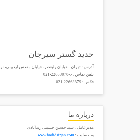
حدید گستر سیرجان
آدرس : تهران - خیابان ولیعصر، خیابان مقدس اردبیلی، نرسی
تلفن تماس :
021-22668870-5
فکس :
021-22668879
درباره ما
مدیرعامل : سید حسین حسینی زیدآبادی
وب سایت :
www.hadidsirjan.com