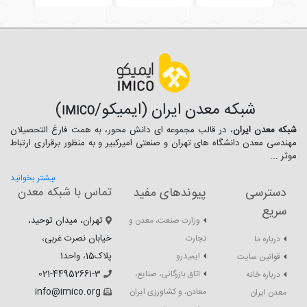
شبکه معدن ایران (ایمیکو/
)
IMICO
شبکه معدن ایران
، در قالب مجموعه ای دانش محور، به همت فارغ­ التحصیلان
مهندسی معدن دانشگاه ­های تهران و صنعتی امیرکبیر و به منظور برقراری ارتباط
موثر ...
بیشتر بخوانید
دسترسی
پیوندهای مفید
تماس با شبکه معدن
سریع
تهران، میدان توحید،
وزارت صنعت، معدن و
خیابان نصرت غربی،
تجارت
درباره ما
پلاک15، واحد1
ایمیدرو
قوانین سایت
021-44952661-3
اتاق بازرگانی، صنایع،
درباره خانه
info@imico.org
معادن، و کشاورزی ایران
معدن ایران