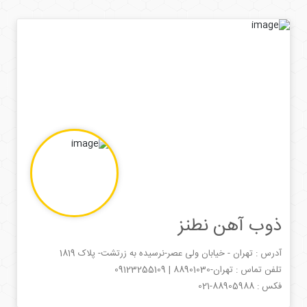
ذوب آهن نطنز
آدرس : تهران - خیابان ولی عصر-نرسیده به زرتشت- پلاک 1819
تلفن تماس :
تهران-88901030
| 09123255109
فکس :
021-88905988