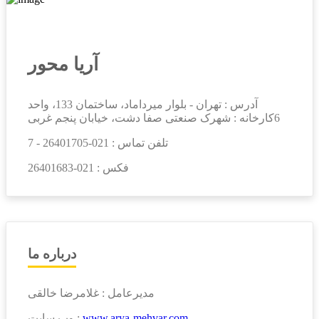
آریا محور
آدرس : تهران - بلوار میرداماد، ساختمان 133، واحد
6کارخانه : شهرک صنعتی صفا دشت، خیابان پنجم غربی
تلفن تماس :
021-26401705 - 7
فکس :
021-26401683
درباره ما
مدیرعامل : غلامرضا خالقی
www.arya-mehvar.com
وب سایت :