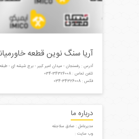
آریا سنگ نوین قطعه خاورمیان
آدرس : رفسنجان - میدان امیر کبیر - برج شیشه ای - طبقه 5 - واحد 05
تلفن تماس :
034-34326008
فکس :
034-34326008
درباره ما
مدیرعامل : صادق سلاجقه
وب سایت :