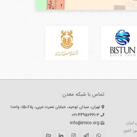
تماس با شبکه معدن
تهران، میدان توحید، خیابان نصرت غربی، پلاک15، واحد1
021-44952661-3
 ایران
info@imico.org
وز کشور