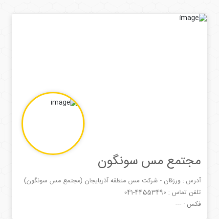
مجتمع مس سونگون
آدرس : ورزقان - شرکت مس منطقه آذربايجان (مجتمع مس سونگون)
تلفن تماس :
041-44553490
فکس :
---