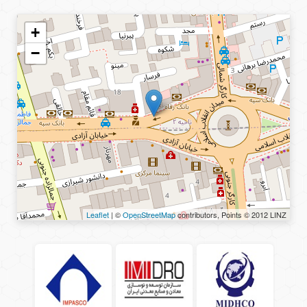
+
−
Leaflet
| ©
OpenStreetMap
contributors, Points © 2012 LINZ