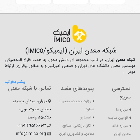
شبکه معدن ایران (ایمیکو/
)
IMICO
شبکه معدن ایران
، در قالب مجموعه ای دانش محور، به همت فارغ­ التحصیلان
مهندسی معدن دانشگاه ­های تهران و صنعتی امیرکبیر و به منظور برقراری ارتباط
موثر ...
بیشتر بخوانید
دسترسی
پیوندهای مفید
تماس با شبکه معدن
سریع
تهران، میدان توحید،
وزارت صنعت، معدن و
خیابان نصرت غربی،
تجارت
درباره ما
پلاک15، واحد1
ایمیدرو
قوانین سایت
021-44952661-3
اتاق بازرگانی، صنایع،
درباره خانه
info@imico.org
معادن، و کشاورزی ایران
معدن ایران