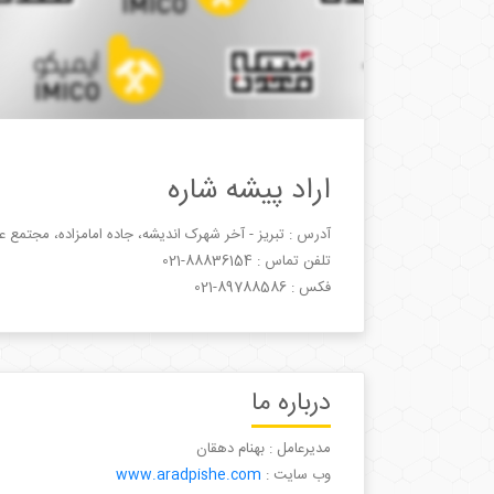
اراد پیشه شاره
آدرس : تبريز - آخر شهرک اندیشه، جاده امامزاده، مجتمع عصر
تلفن تماس :
021-88836154
فکس :
021-89788586
درباره ما
مدیرعامل : بهنام دهقان
وب سایت :
www.aradpishe.com