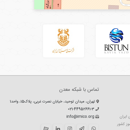
تماس با شبکه معدن
تهران، میدان توحید، خیابان نصرت غربی، پلاک15، واحد1
021-44952661-3
 ایران
info@imico.org
وز کشور