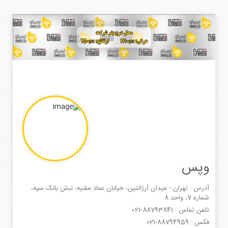
وپس
آدرس : تهران - میدان آرژانتین، خیابان عماد مقنیه، نبش بانک سپه،
شماره 7، واحد 8
تلفن تماس :
021-88793841
فکس :
021-88794959