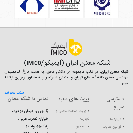
شبکه معدن ایران (ایمیکو/
)
IMICO
شبکه معدن ایران
، در قالب مجموعه ای دانش محور، به همت فارغ­ التحصیلان
مهندسی معدن دانشگاه ­های تهران و صنعتی امیرکبیر و به منظور برقراری ارتباط
موثر ...
بیشتر بخوانید
دسترسی
پیوندهای مفید
تماس با شبکه معدن
سریع
تهران، میدان توحید،
وزارت صنعت، معدن و
خیابان نصرت غربی،
تجارت
درباره ما
پلاک15، واحد1
ایمیدرو
قوانین سایت