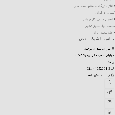
اتاق بازرگانی، صنایع، معادن، و
کشاورزی ایران
انجمن صنفی کارفرمایی
صنعت مواد نسوز کشور
خانه معدن ایران
تماس با شبکه معدن
تهران، میدان توحید،
خیابان نصرت غربی، پلاک15،
واحد1
021-44952661-3
info@imico.org