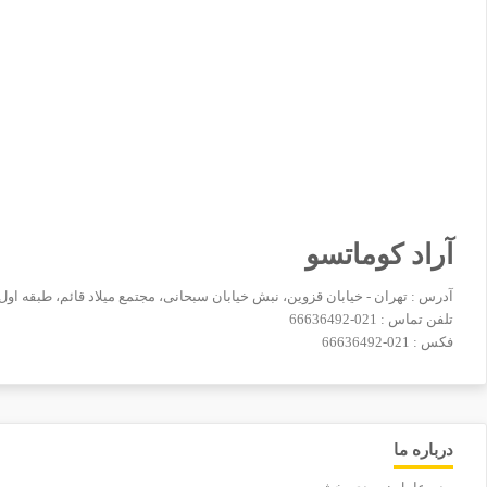
آراد کوماتسو
آدرس : تهران - خیابان قزوین، نبش خیابان سبحانی، مجتمع میلاد قائم، طبقه اول، ش
تلفن تماس :
021-66636492
فکس :
021-66636492
درباره ما