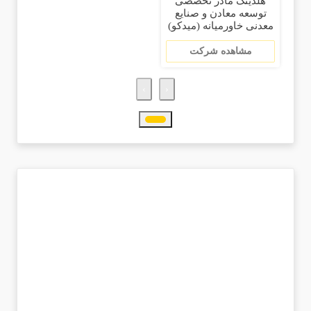
هلدینگ مادر تخصصی
توسعه معادن و صنایع
معدنی خاورمیانه (میدکو)
مشاهده شرکت
›
‹