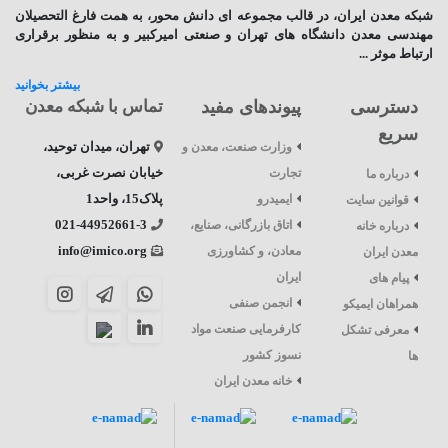
شبکه معدن ایران
، در قالب مجموعه ای دانش محور، به همت فارغ­ التحصیلان
مهندسی معدن دانشگاه ­های تهران و صنعتی امیرکبیر و به منظور برقراری
ارتباط موثر ...
بیشتر بخوانید
دسترسی
پیوندهای مفید
تماس با شبکه معدن
سریع
تهران، میدان توحید،
وزارت صنعت، معدن و
خیابان نصرت غربی،
تجارت
درباره ما
پلاک15، واحد1
ایمیدرو
قوانین سایت
021-44952661-3
اتاق بازرگانی، صنایع،
درباره خانه
info@imico.org
معادن، و کشاورزی
معدن ایران
ایران
پیام های
انجمن صنفی
همراهان ایمیکو
کارفرمایی صنعت مواد
معرفی تشکل
نسوز کشور
ها
خانه معدن ایران