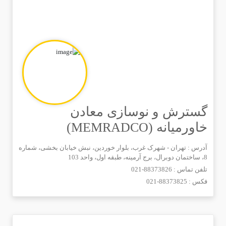
گسترش و نوسازی معادن
خاورمیانه (MEMRADCO)
آدرس : تهران - شهرک غرب، بلوار خوردین، نبش خیابان بخشی، شماره
8، ساختمان دوبرال، برج آرمینه، طبقه اول، واحد 103
تلفن تماس :
021-88373826
فکس :
021-88373825