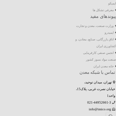
ایمیکو
معرفی تشکل ها
پیوندهای مفید
وزارت صنعت، معدن و تجارت
ایمیدرو
اتاق بازرگانی، صنایع، معادن، و
کشاورزی ایران
انجمن صنفی کارفرمایی
صنعت مواد نسوز کشور
خانه معدن ایران
تماس با شبکه معدن
تهران، میدان توحید،
خیابان نصرت غربی، پلاک15،
واحد1
021-44952661-3
info@imico.org