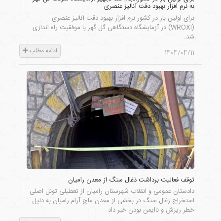
به نرم افزار بهبود دقت آنالیز عنصری
برای اولین بار در کشور نرم افزار بهبود دقت آنالیز عنصری
(WROXI) در آزمایشگاه دستگاهی گل گهر با موفقیت راه اندازی
شد.
ادامه مطلب
1404/04/11
توقف فعالیت برداشت ذغال سنگ از معدن رامیان
دادستان عمومی و انقلاب شهرستان رامیان از تعطیلی تونل اصلی
استخراج زغال‌ سنگ در بخشی از معدن ملچ‌ آرام رامیان به دلیل
خطر ریزش و ناایمن بودن خبر داد.