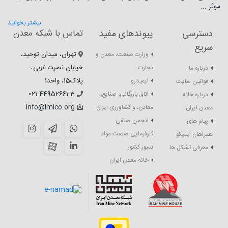
موثر ...
بیشتر بخوانید
دسترسی
پیوندهای مفید
تماس با شبکه معدن
سریع
تهران، میدان توحید،
وزارت صنعت، معدن و
خیابان نصرت غربی،
تجارت
درباره ما
پلاک15، واحد1
ایمیدرو
قوانین سایت
021-44952661-3
اتاق بازرگانی، صنایع،
درباره خانه
info@imico.org
معادن، و کشاورزی ایران
معدن ایران
انجمن صنفی
پیام های
کارفرمایی صنعت مواد
همراهان ایمیکو
نسوز کشور
معرفی تشکل ها
خانه معدن ایران